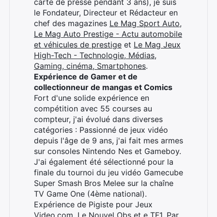
carte de presse pendant 3 ans), je suis
le Fondateur, Directeur et Rédacteur en
chef des magazines
Le Mag Sport Auto
,
Le Mag Auto Prestige - Actu automobile
et véhicules de prestige
et
Le Mag Jeux
High-Tech - Technologie, Médias,
Gaming, cinéma, Smartphones
.
Expérience de Gamer et de
collectionneur de mangas et Comics
Fort d'une solide expérience en
compétition avec 55 courses au
compteur, j'ai évolué dans diverses
catégories : Passionné de jeux vidéo
depuis l'âge de 9 ans, j'ai fait mes armes
sur consoles Nintendo Nes et Gameboy.
J'ai également été sélectionné pour la
finale du tournoi du jeu vidéo Gamecube
Super Smash Bros Melee sur la chaîne
TV Game One (4ème national).
Expérience de Pigiste pour Jeux
Video.com, Le Nouvel Obs et e TF1. Par