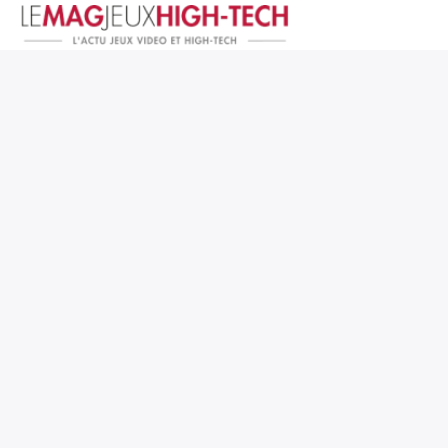
Jeux Vidéo
PC et Hardware
Smartphone et Tablettes
High-Tech
Mangas et Comics
TV, cinéma
Test