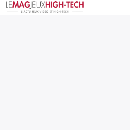
Jeux Vidéo
PC et Hardware
Smartphone et Tablettes
High-Tech
Mangas et Comics
TV, cinéma
Test