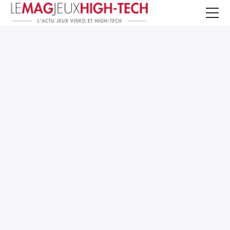
Jeux Vidéo
PC et Hardware
Smartphone et Tablettes
High-Tech
Mangas et Comics
TV, cinéma
Test