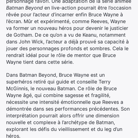
personnage favori. Une adaptation de la série animée
Batman Beyond
en live-action pourrait être l’occasion
rêvée pour l’acteur d’incarner enfin Bruce Wayne à
l’écran. Mûr et expérimenté, comme Reeves, Wayne
va former un nouveau héros pour devenir le justicier
de Gotham. De ce qu’on a vu de Keanu, notamment
dans John Wick, l’acteur a déjà prouvé sa capacité à
jouer des personnages profonds et sombres. Cela le
rendrait idéal pour le rôle de mentor que Bruce
Wayne tient dans cette série.
Dans Batman Beyond, Bruce Wayne est un
×
superhéros retiré qui guide et conseille Terry
McGinnis, le nouveau Batman. Ce rôle de Bruce
Wayne âgé, qui combine sagesse et fragilité,
nécessite une intensité émotionnelle que Reeves a
démontrée dans ses performances précédentes. Son
Rechercher
interprétation pourrait alors offrir une dimension
:
nouvelle et complexe à l’archétype de Batman,
explorant les défis du vieillissement et du leg d’un
héros.