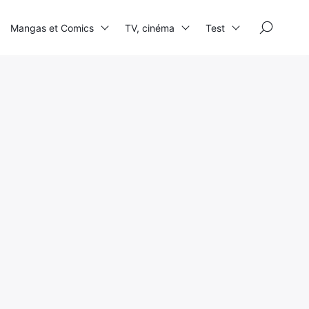
×
Mangas et Comics
TV, cinéma
Test