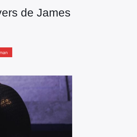
ivers de James
man