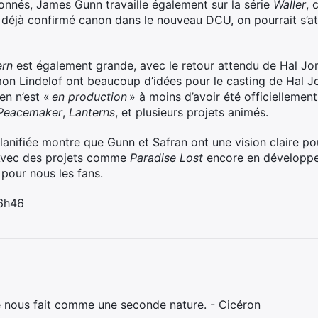
nnés, James Gunn travaille également sur la série
Waller
, 
 déjà confirmé canon dans le nouveau DCU, on pourrait s’att
ern
est également grande, avec le retour attendu de Hal J
on Lindelof ont beaucoup d’idées pour le casting de Hal J
en n’est «
en production
» à moins d’avoir été officiellement
Peacemaker
,
Lanterns
, et plusieurs projets animés.
lanifiée montre que Gunn et Safran ont une vision claire po
 Avec des projets comme
Paradise Lost
encore en développe
 pour nous les fans.
 6h46
e nous fait comme une seconde nature. - Cicéron