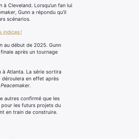
n
à Cleveland. Lorsqu’un fan lui
emaker
, Gunn a répondu qu’il
urs scénarios.
 indices !
n
au début de 2025. Gunn
 finale après un tournage
 à Atlanta. La série sortira
se déroulera en effet après
s
Peacemaker
.
re autres confirmé que les
pour les futurs projets du
t en train de construire.