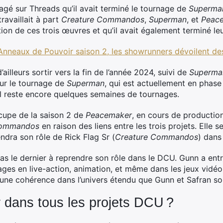
é sur Threads qu’il avait terminé le tournage de
Superma
ravaillait à part
Creature Commandos
,
Superman
, et
Peac
ion de ces trois œuvres et qu’il avait également terminé le
Anneaux de Pouvoir saison 2, les showrunners dévoilent des
’ailleurs sortir vers la fin de l’année 2024, suivi de
Superma
sur le tournage de
Superman
, qui est actuellement en phase
, il reste encore quelques semaines de tournages.
ccupe de la saison 2 de
Peacemaker
, en cours de production
Commandos
en raison des liens entre les trois projets. Elle 
endra son rôle de Rick Flag Sr (
Creature Commandos
) dan
pas le dernier à reprendre son rôle dans le DCU. Gunn a ent
ges en live-action, animation, et même dans les jeux vidéo 
 une cohérence dans l’univers étendu que Gunn et Safran son
 dans tous les projets DCU ?