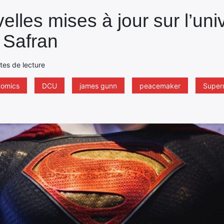
elles mises à jour sur l’un
 Safran
utes de lecture
omics
DCU
james gunn
peacemaker
Super