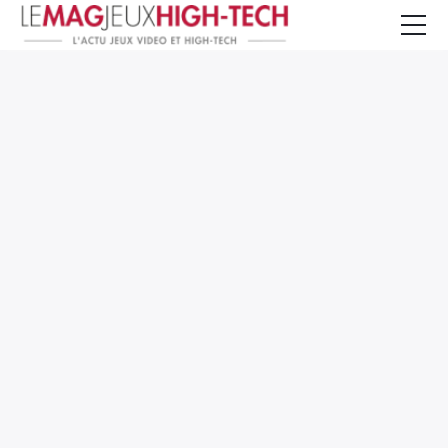
Jeux Vidéo
PC et Hardware
Smartphone et Tablettes
High-Tech
Mangas et Comics
TV, cinéma
Test