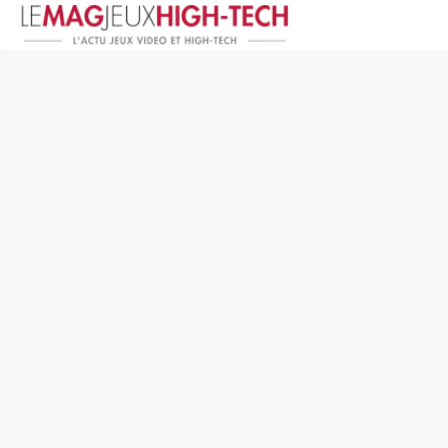
Jeux Vidéo
PC et Hardware
Smartphone et Tablettes
High-Tech
Mangas et Comics
TV, cinéma
Test