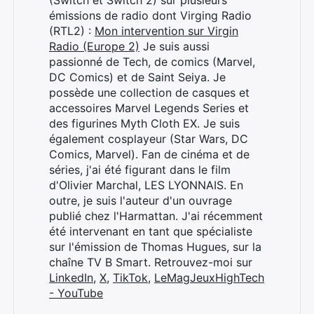
(Switch et Switch 2) sur plusieurs
émissions de radio dont Virging Radio
(RTL2) :
Mon intervention sur Virgin
Radio (Europe 2)
Je suis aussi
passionné de Tech, de comics (Marvel,
DC Comics) et de Saint Seiya. Je
possède une collection de casques et
accessoires Marvel Legends Series et
des figurines Myth Cloth EX. Je suis
également cosplayeur (Star Wars, DC
Comics, Marvel). Fan de cinéma et de
séries, j'ai été figurant dans le film
d'Olivier Marchal, LES LYONNAIS. En
outre, je suis l'auteur d'un ouvrage
publié chez l'Harmattan. J'ai récemment
Rechercher
été intervenant en tant que spécialiste
:
sur l'émission de Thomas Hugues, sur la
chaîne TV B Smart. Retrouvez-moi sur
LinkedIn
,
X
,
TikTok
,
LeMagJeuxHighTech
- YouTube