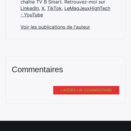
chaîne TV B Smart. Retrouvez-moi sur
LinkedIn
,
X
,
TikTok
,
LeMagJeuxHighTech
- YouTube
Voir les publications de l'auteur
Commentaires
LAISSER UN COMMENTAIRE