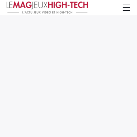
Jeux Vidéo
PC et Hardware
Smartphone et Tablettes
High-Tech
Mangas et Comics
TV, cinéma
Test