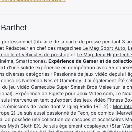
 Barthet
professionnel (titulaire de la carte de presse pendant 3 ans
 et Rédacteur en chef des magazines
Le Mag Sport Auto
,
L
mobile et véhicules de prestige
et
Le Mag Jeux High-Tech -
cinéma, Smartphones
.
Expérience de Gamer et de collecti
rt d'une solide expérience en compétition avec 55 courses
s diverses catégories : Passionné de jeux vidéo depuis l'âge
 consoles Nintendo Nes et Gameboy. J'ai également été séle
i du jeu vidéo Gamecube Super Smash Bros Melee sur la 
ional). Expérience de Pigiste pour Jeux Video.com, Le Nouv
je suis intervenu en tant qu'expert des jeux vidéo Fitness B
eurs émissions de radio dont Virging Radio (RTL2) :
Mon inte
rope 2)
Je suis aussi passionné de Tech, de comics (Marve
ya. Je possède une collection de casques et accessoires Ma
ines Myth Cloth EX. Je suis également cosplayeur (Star War