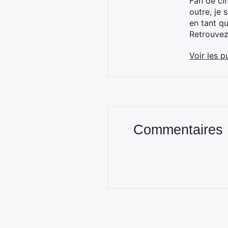
Fan de cin
outre, je 
en tant q
Retrouve
Voir les p
Commentaires