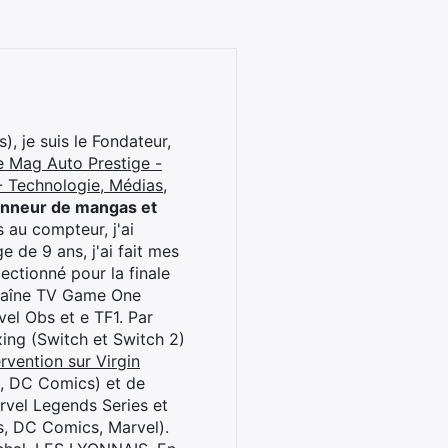
), je suis le Fondateur,
e Mag Auto Prestige -
 Technologie, Médias,
onneur de mangas et
 au compteur, j'ai
 de 9 ans, j'ai fait mes
ctionné pour la finale
chaîne TV Game One
el Obs et e TF1. Par
oxing (Switch et Switch 2)
rvention sur Virgin
l, DC Comics) et de
rvel Legends Series et
s, DC Comics, Marvel).