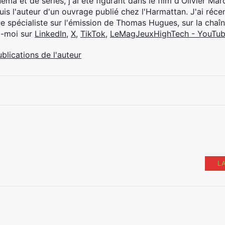
éma et de séries, j'ai été figurant dans le film d'Olivier M
suis l'auteur d'un ouvrage publié chez l'Harmattan. J'ai ré
ue spécialiste sur l'émission de Thomas Hugues, sur la chaî
z-moi sur
LinkedIn
,
X
,
TikTok
,
LeMagJeuxHighTech - YouTu
ublications de l'auteur
L