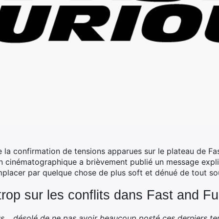
e la confirmation de tensions apparues sur le plateau de Fast
n cinématographique a brièvement publié un message explic
mplacer par quelque chose de plus soft et dénué de tout s
 trop sur les conflits dans Fast and Fu
s… désolé de ne pas avoir beaucoup posté ces derniers tem