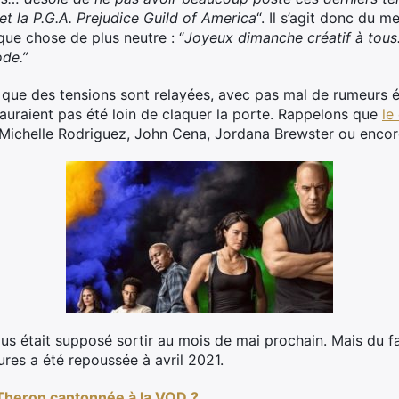
et la P.G.A. Prejudice Guild of America
“. Il s’agit donc du m
ue chose de plus neutre : “
Joyeux dimanche créatif à tous
ode.”
is que des tensions sont relayées, avec pas mal de rumeurs
’auraient pas été loin de claquer la porte. Rappelons que
le
Michelle Rodriguez, John Cena, Jordana Brewster ou encore
 était supposé sortir au mois de mai prochain. Mais du fa
ures a été repoussée à avril 2021.
 Theron cantonnée à la VOD ?