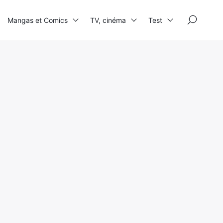
×
Mangas et Comics
TV, cinéma
Test