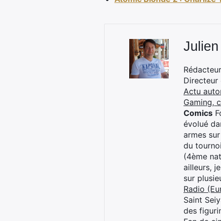
Julien
Rédacteur 
Directeur
Actu auto
Gaming, 
Comics
Fo
évolué dan
armes sur
du tourno
(4ème nat
ailleurs, 
sur plusi
Radio (Eu
Saint Sei
des figur