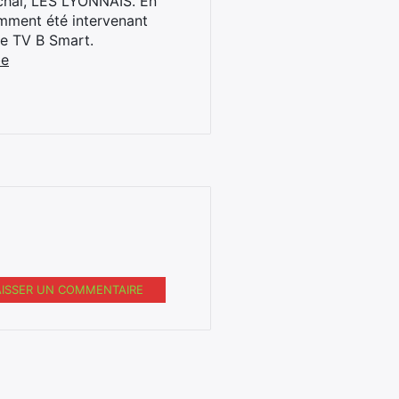
archal, LES LYONNAIS. En
cemment été intervenant
ne TV B Smart.
be
AISSER UN COMMENTAIRE