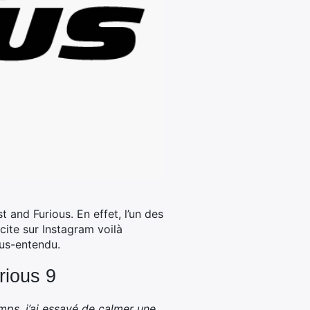
 and Furious. En effet, l’un des
ite sur Instagram voilà
ous-entendu.
rious 9
ps, j’ai essayé de calmer une