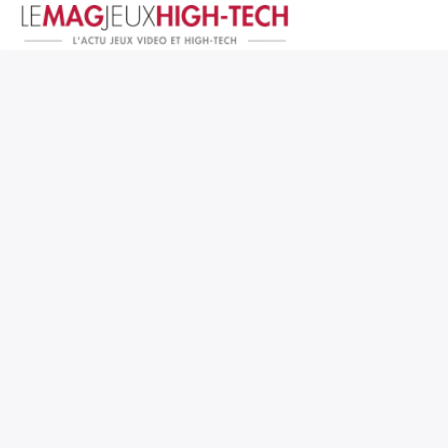
Jeux Vidéo
PC et Hardware
Smartphone et Tablettes
High-Tech
Mangas et Comics
TV, cinéma
Test