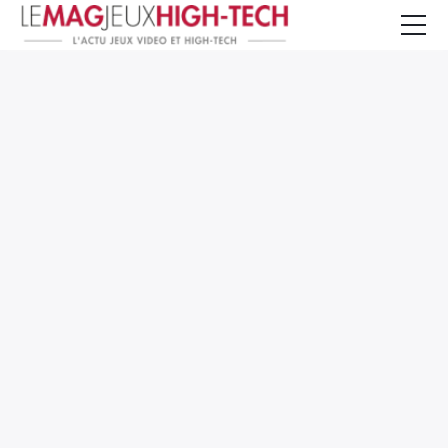
Jeux Vidéo
PC et Hardware
Smartphone et Tablettes
High-Tech
Mangas et Comics
TV, cinéma
Test