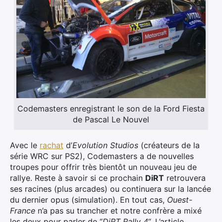
×
Codemasters enregistrant le son de la Ford Fiesta
de Pascal Le Nouvel
Rechercher
Avec le
rachat
d’
Evolution Studios
(créateurs de la
:
série WRC sur PS2), Codemasters a de nouvelles
troupes pour offrir très bientôt un nouveau jeu de
rallye. Reste à savoir si ce prochain
DiRT
retrouvera
ses racines (plus arcades) ou continuera sur la lancée
du dernier opus (simulation). En tout cas,
Ouest-
France
n’a pas su trancher et notre confrère a mixé
les deux pour parler de “
DiRT Rally 4
“. L’article