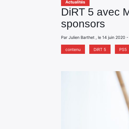
Actualités
DiRT 5 avec M
sponsors
Par Julien Barthet , le 14 juin 2020 
contenu
DiRT 5
PS5