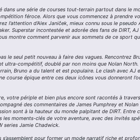
é dans une série de courses tout-terrain partout dans le mo
compétition féroce. Alors que vous commencez à prendre vos
rez l’attention d’Alex Janiček, mieux connu sous le pseudo 
aker. Superstar incontestée et adorée des fans de DIRT, A
vous montre comment parvenir aux sommets de ce sport qu’
pas le seul petit nouveau à faire des vagues. Rencontrez Br
d et ultra-compétitif, doublé par non moins que Nolan North.
errain, Bruno a du talent et est populaire. Le clash avec AJ e
e course épique entre ces deux icônes vous donneront l’o
ire, votre périple et bien plus encore sont racontés à trave
ccompagné des commentaires de James Pumphrey et Nolan 
assion sont à la hauteur du monde palpitant de DIRT. Entre
us les moments-clés de votre aventure, avec des invités spé
 series Jamie Chadwick.
 s’assemblent pour former un mode narratif riche et profo