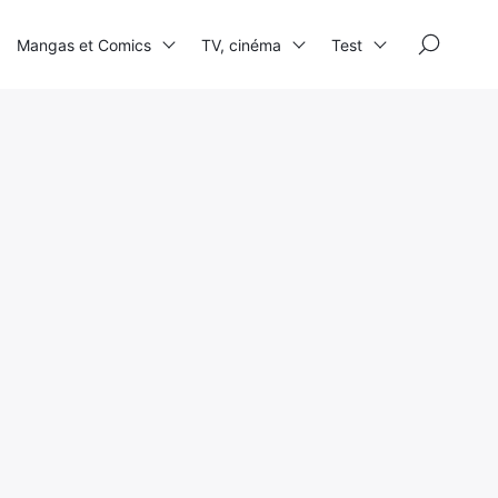
×
Mangas et Comics
TV, cinéma
Test