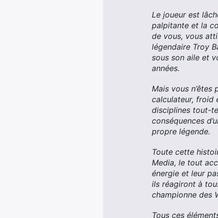
Le joueur est lâch
palpitante et la 
de vous, vous atti
légendaire Troy B
sous son aile et 
années.
Mais vous n’êtes 
calculateur, froi
disciplines tout-t
conséquences d’un
propre légende.
Toute cette histo
Media, le tout a
énergie et leur p
ils réagiront à to
championne des W
Tous ces éléments