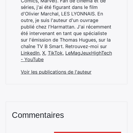
Comics, Marvel). Fan de cinéma et de
séries, j'ai été figurant dans le film
d'Olivier Marchal, LES LYONNAIS. En
outre, je suis l'auteur d'un ouvrage
publié chez l'Harmattan. J'ai récemment
été intervenant en tant que spécialiste
sur l'émission de Thomas Hugues, sur la
chaîne TV B Smart. Retrouvez-moi sur
LinkedIn
,
X
,
TikTok
,
LeMagJeuxHighTech
- YouTube
Voir les publications de l'auteur
Commentaires