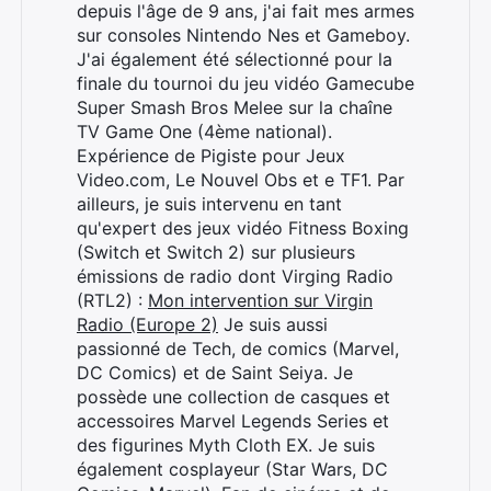
depuis l'âge de 9 ans, j'ai fait mes armes
sur consoles Nintendo Nes et Gameboy.
J'ai également été sélectionné pour la
finale du tournoi du jeu vidéo Gamecube
Super Smash Bros Melee sur la chaîne
TV Game One (4ème national).
Expérience de Pigiste pour Jeux
Rechercher
Video.com, Le Nouvel Obs et e TF1. Par
:
ailleurs, je suis intervenu en tant
qu'expert des jeux vidéo Fitness Boxing
(Switch et Switch 2) sur plusieurs
émissions de radio dont Virging Radio
(RTL2) :
Mon intervention sur Virgin
Radio (Europe 2)
Je suis aussi
passionné de Tech, de comics (Marvel,
DC Comics) et de Saint Seiya. Je
possède une collection de casques et
accessoires Marvel Legends Series et
des figurines Myth Cloth EX. Je suis
également cosplayeur (Star Wars, DC