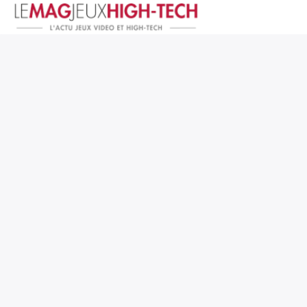
Jeux Vidéo
PC et Hardware
Smartphone et Tablettes
High-Tech
Mangas et Comics
TV, cinéma
Test