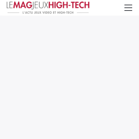
Jeux Vidéo
PC et Hardware
Smartphone et Tablettes
High-Tech
Mangas et Comics
TV, cinéma
Test