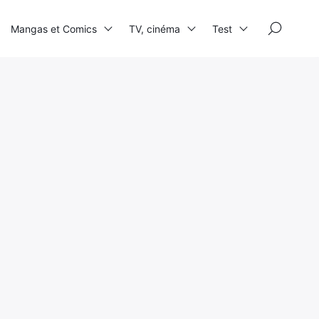
×
Mangas et Comics
TV, cinéma
Test