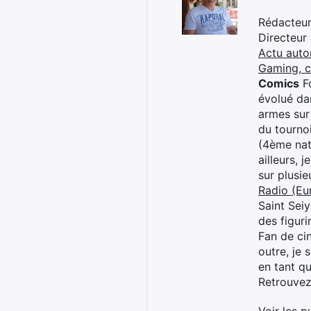
Rédacteur 
Directeur
Actu auto
Gaming, 
Comics
Fo
évolué dan
armes sur
du tourno
(4ème nat
ailleurs, 
sur plusi
Radio (Eu
Saint Sei
des figur
Fan de cin
outre, je 
en tant q
Retrouve