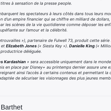
 titres à sensation de la presse people.
mbarquent les spectateurs à leurs côtés dans tous leurs mo
on d’un empire financier qui se chiffre en milliard de dollar
par les scènes de la vie quotidienne comme déposer les enfa
tupéfiante sur l’amour et la célébrité.
retrouvailles »), partenaire de Fulwell 73, produit cette séri
 et
Elizabeth Jones
(« Siesta Key »).
Danielle King
(« Milli
la productrice déléguée.
es
Kardashian
» sera accessible uniquement dans le monde d
mis en place par Disney+ au printemps dernier assure une 
reignant ainsi l’accès à certains contenus et permettant la c
daptée de sécuriser les visionnages des plus jeunes membres
 Barthet