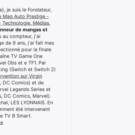
), je suis le Fondateur,
e Mag Auto Prestige -
 Technologie, Médias,
onneur de mangas et
 au compteur, j'ai
 de 9 ans, j'ai fait mes
ctionné pour la finale
chaîne TV Game One
el Obs et e TF1. Par
oxing (Switch et Switch 2)
rvention sur Virgin
l, DC Comics) et de
rvel Legends Series et
s, DC Comics, Marvel).
archal, LES LYONNAIS. En
cemment été intervenant
ne TV B Smart.
be