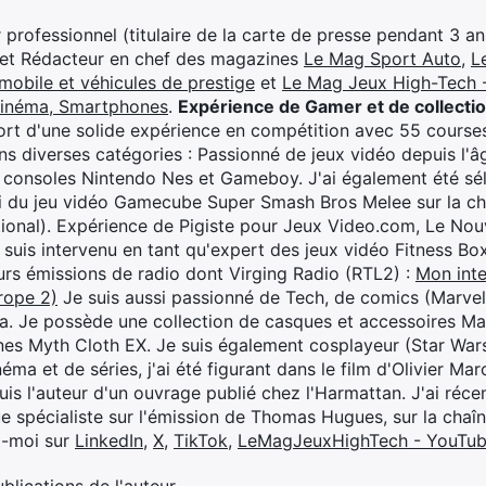
professionnel (titulaire de la carte de presse pendant 3 ans
 et Rédacteur en chef des magazines
Le Mag Sport Auto
,
L
mobile et véhicules de prestige
et
Le Mag Jeux High-Tech -
cinéma, Smartphones
.
Expérience de Gamer et de collecti
rt d'une solide expérience en compétition avec 55 courses
s diverses catégories : Passionné de jeux vidéo depuis l'âge
 consoles Nintendo Nes et Gameboy. J'ai également été séle
i du jeu vidéo Gamecube Super Smash Bros Melee sur la 
ional). Expérience de Pigiste pour Jeux Video.com, Le Nouv
je suis intervenu en tant qu'expert des jeux vidéo Fitness B
eurs émissions de radio dont Virging Radio (RTL2) :
Mon inte
rope 2)
Je suis aussi passionné de Tech, de comics (Marve
ya. Je possède une collection de casques et accessoires Ma
ines Myth Cloth EX. Je suis également cosplayeur (Star War
éma et de séries, j'ai été figurant dans le film d'Olivier M
suis l'auteur d'un ouvrage publié chez l'Harmattan. J'ai ré
ue spécialiste sur l'émission de Thomas Hugues, sur la chaî
z-moi sur
LinkedIn
,
X
,
TikTok
,
LeMagJeuxHighTech - YouTu