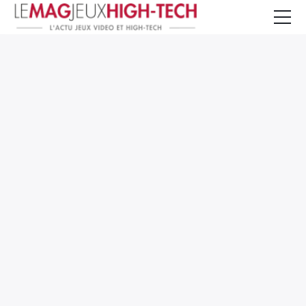
Jeux Vidéo
PC et Hardware
Smartphone et Tablettes
High-Tech
Mangas et Comics
TV, cinéma
Test