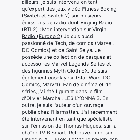
ailleurs, je suis intervenu en tant
qu'expert des jeux vidéo Fitness Boxing
(Switch et Switch 2) sur plusieurs
émissions de radio dont Virging Radio
(RTL2) :
Mon intervention sur Virgin
Radio (Europe 2)
Je suis aussi
passionné de Tech, de comics (Marvel,
DC Comics) et de Saint Seiya. Je
possède une collection de casques et
accessoires Marvel Legends Series et
des figurines Myth Cloth EX. Je suis
également cosplayeur (Star Wars, DC
Comics, Marvel). Fan de cinéma et de
séries, j'ai été figurant dans le film
d'Olivier Marchal, LES LYONNAIS. En
outre, je suis l'auteur d'un ouvrage
publié chez l'Harmattan. J'ai récemment
été intervenant en tant que spécialiste
sur l'émission de Thomas Hugues, sur la
chaîne TV B Smart. Retrouvez-moi sur
LinkedIn
,
X
,
TikTok
,
LeMagJeuxHighTech