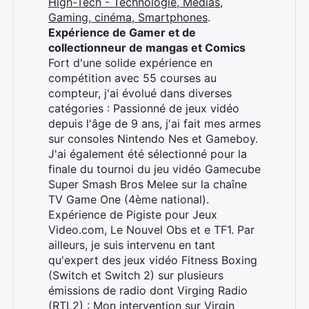
High-Tech - Technologie, Médias,
Gaming, cinéma, Smartphones
.
Expérience de Gamer et de
collectionneur de mangas et Comics
Fort d'une solide expérience en
Rechercher
compétition avec 55 courses au
:
compteur, j'ai évolué dans diverses
catégories : Passionné de jeux vidéo
depuis l'âge de 9 ans, j'ai fait mes armes
sur consoles Nintendo Nes et Gameboy.
J'ai également été sélectionné pour la
finale du tournoi du jeu vidéo Gamecube
Super Smash Bros Melee sur la chaîne
TV Game One (4ème national).
Expérience de Pigiste pour Jeux
Video.com, Le Nouvel Obs et e TF1. Par
ailleurs, je suis intervenu en tant
qu'expert des jeux vidéo Fitness Boxing
(Switch et Switch 2) sur plusieurs
émissions de radio dont Virging Radio
(RTL2) :
Mon intervention sur Virgin