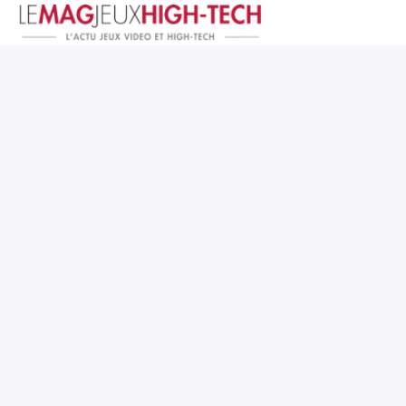
Jeux Vidéo
PC et Hardware
Smartphone et Tablettes
High-Tech
Mangas et Comics
TV, cinéma
Test