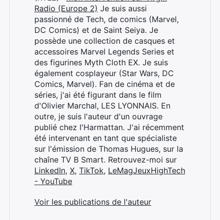
Radio (Europe 2)
Je suis aussi
passionné de Tech, de comics (Marvel,
DC Comics) et de Saint Seiya. Je
possède une collection de casques et
accessoires Marvel Legends Series et
des figurines Myth Cloth EX. Je suis
également cosplayeur (Star Wars, DC
Comics, Marvel). Fan de cinéma et de
séries, j'ai été figurant dans le film
d'Olivier Marchal, LES LYONNAIS. En
outre, je suis l'auteur d'un ouvrage
publié chez l'Harmattan. J'ai récemment
été intervenant en tant que spécialiste
sur l'émission de Thomas Hugues, sur la
chaîne TV B Smart. Retrouvez-moi sur
LinkedIn
,
X
,
TikTok
,
LeMagJeuxHighTech
- YouTube
Voir les publications de l'auteur