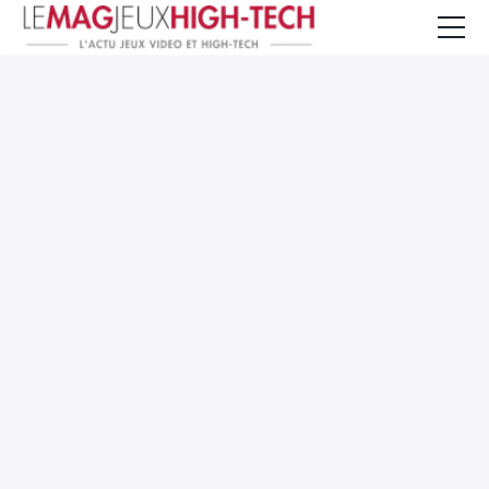
Jeux Vidéo
PC et Hardware
Smartphone et Tablettes
High-Tech
Mangas et Comics
TV, cinéma
Test