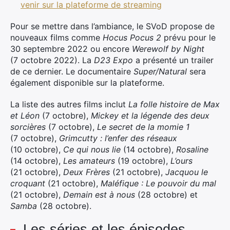
venir sur la plateforme de streaming
Pour se mettre dans l’ambiance, le SVoD propose de
nouveaux films comme
Hocus Pocus 2
prévu pour le
30 septembre 2022 ou encore
Werewolf by Night
(7 octobre 2022). La
D23 Expo
a présenté un trailer
de ce dernier. Le documentaire
Super/Natural
sera
également disponible sur la plateforme.
La liste des autres films inclut
La folle histoire de Max
et Léon
(7 octobre),
Mickey et la légende des deux
sorcières
(7 octobre),
Le secret de la momie 1
(7 octobre),
Grimcutty : l’enfer des réseaux
(10 octobre),
Ce qui nous lie
(14 octobre),
Rosaline
(14 octobre),
Les amateurs
(19 octobre),
L’ours
(21 octobre),
Deux Frères
(21 octobre),
Jacquou le
croquant
(21 octobre),
Maléfique : Le pouvoir du mal
(21 octobre),
Demain est à nous
(28 octobre) et
Samba
(28 octobre).
Les séries et les épisodes