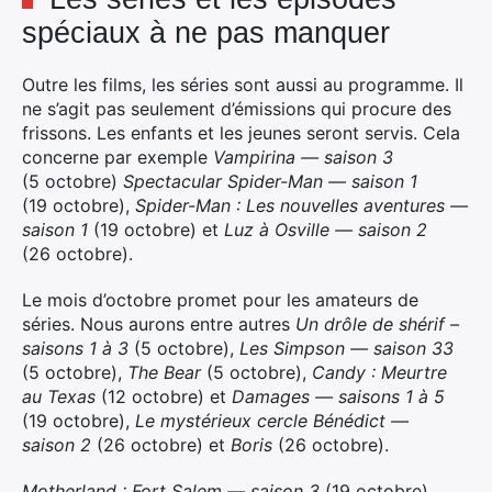
spéciaux à ne pas manquer
×
Outre les films, les séries sont aussi au programme. Il
ne s’agit pas seulement d’émissions qui procure des
frissons. Les enfants et les jeunes seront servis. Cela
Rechercher
concerne par exemple
Vampirina — saison 3
:
(5 octobre)
Spectacular Spider-Man — saison 1
(19 octobre),
Spider-Man : Les nouvelles aventures —
saison 1
(19 octobre) et
Luz à Osville — saison 2
(26 octobre).
Le mois d’octobre promet pour les amateurs de
séries. Nous aurons entre autres
Un drôle de shérif –
saisons 1 à 3
(5 octobre),
Les Simpson — saison 33
(5 octobre),
The Bear
(5 octobre),
Candy : Meurtre
au Texas
(12 octobre) et
Damages — saisons 1 à 5
(19 octobre),
Le mystérieux cercle Bénédict —
saison 2
(26 octobre) et
Boris
(26 octobre).
Motherland : Fort Salem — saison 3
(19 octobre)