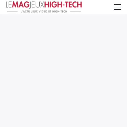
Jeux Vidéo
PC et Hardware
Smartphone et Tablettes
High-Tech
Mangas et Comics
TV, cinéma
Test