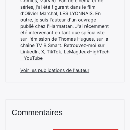
Comics, Marvel). Fan de cinéma et de
séries, j'ai été figurant dans le film
d'Olivier Marchal, LES LYONNAIS. En
outre, je suis l'auteur d'un ouvrage
publié chez l'Harmattan. J'ai récemment
été intervenant en tant que spécialiste
sur l'émission de Thomas Hugues, sur la
chaîne TV B Smart. Retrouvez-moi sur
LinkedIn
,
X
,
TikTok
,
LeMagJeuxHighTech
- YouTube
Voir les publications de l'auteur
Commentaires