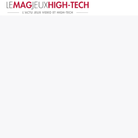
Jeux Vidéo
PC et Hardware
Smartphone et Tablettes
High-Tech
Mangas et Comics
TV, cinéma
Test