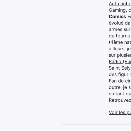
Actu auto
Gaming, 
Comics
Fo
évolué dan
armes sur
du tourno
(4ème nat
ailleurs, 
sur plusi
Radio (Eu
Saint Sei
des figur
Fan de cin
outre, je 
en tant q
Retrouve
Voir les p