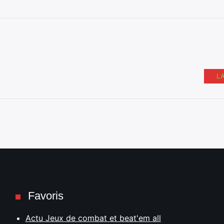
L
Favoris
Actu Jeux de combat et beat'em all