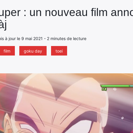
per : un nouveau film annon
àj
mis à jour le 9 mai 2021 - 2 minutes de lecture
film
goku day
toei