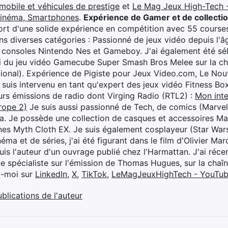
mobile et véhicules de prestige
et
Le Mag Jeux High-Tech -
cinéma, Smartphones
.
Expérience de Gamer et de collecti
rt d'une solide expérience en compétition avec 55 courses
s diverses catégories : Passionné de jeux vidéo depuis l'âge
 consoles Nintendo Nes et Gameboy. J'ai également été séle
i du jeu vidéo Gamecube Super Smash Bros Melee sur la 
ional). Expérience de Pigiste pour Jeux Video.com, Le Nouv
je suis intervenu en tant qu'expert des jeux vidéo Fitness B
eurs émissions de radio dont Virging Radio (RTL2) :
Mon inte
rope 2)
Je suis aussi passionné de Tech, de comics (Marve
ya. Je possède une collection de casques et accessoires Ma
ines Myth Cloth EX. Je suis également cosplayeur (Star War
éma et de séries, j'ai été figurant dans le film d'Olivier M
suis l'auteur d'un ouvrage publié chez l'Harmattan. J'ai ré
ue spécialiste sur l'émission de Thomas Hugues, sur la chaî
z-moi sur
LinkedIn
,
X
,
TikTok
,
LeMagJeuxHighTech - YouTu
ublications de l'auteur