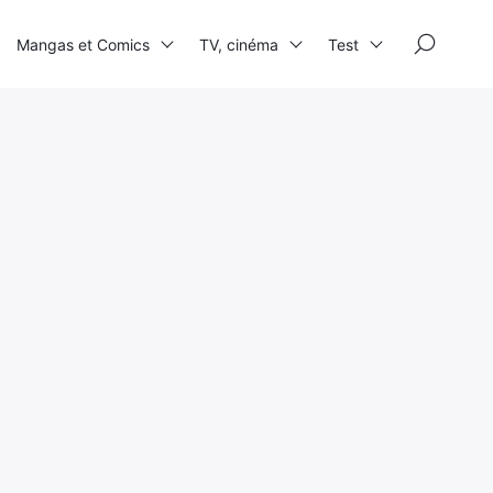
×
Mangas et Comics
TV, cinéma
Test