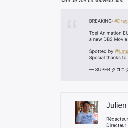
hâte de voir ce nouveau film!
BREAKING:
#Drag
Toei Animation E
a new DBS Movie 
Spotted by
@Lms_
Special thanks to
— SUPER クロニクル
Julien
Rédacteur 
Directeur