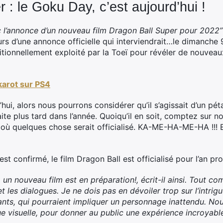
 : le Goku Day, c’est aujourd’hui !
 l’annonce d’un nouveau film Dragon Ball Super pour 2022”
rs d’une annonce officielle qui interviendrait…le dimanche 
itionnellement exploité par la Toeï pour révéler de nouveaux
karot sur PS4
rd’hui, alors nous pourrons considérer qu’il s’agissait d’un p
aite plus tard dans l’année. Quoiqu’il en soit, comptez sur n
 où quelques chose serait officialisé. KA-ME-HA-ME-HA !!! E
t confirmé, le film Dragon Ball est officialisé pour l’an pro
 un nouveau film est en préparation!, écrit-il ainsi. Tout co
et les dialogues. Je ne dois pas en dévoiler trop sur l’intri
nts, qui pourraient impliquer un personnage inattendu. Nou
ue visuelle, pour donner au public une expérience incroyabl