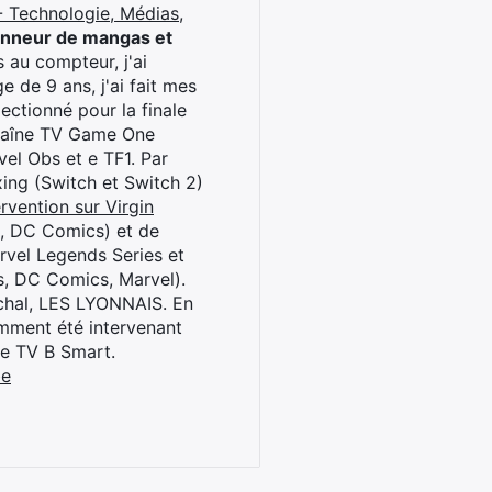
 Technologie, Médias,
onneur de mangas et
 au compteur, j'ai
 de 9 ans, j'ai fait mes
ctionné pour la finale
chaîne TV Game One
el Obs et e TF1. Par
oxing (Switch et Switch 2)
rvention sur Virgin
l, DC Comics) et de
rvel Legends Series et
s, DC Comics, Marvel).
archal, LES LYONNAIS. En
cemment été intervenant
ne TV B Smart.
be