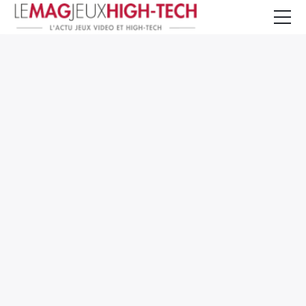
Jeux Vidéo
PC et Hardware
Smartphone et Tablettes
High-Tech
Mangas et Comics
TV, cinéma
Test