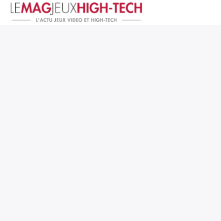
Jeux Vidéo
PC et Hardware
Smartphone et Tablettes
High-Tech
Mangas et Comics
TV, cinéma
Test