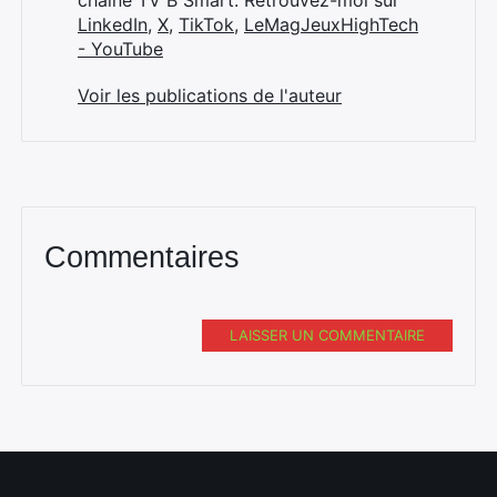
chaîne TV B Smart. Retrouvez-moi sur
LinkedIn
,
X
,
TikTok
,
LeMagJeuxHighTech
- YouTube
Voir les publications de l'auteur
Commentaires
LAISSER UN COMMENTAIRE