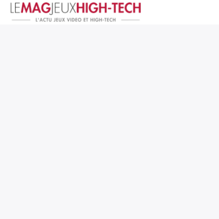
Jeux Vidéo
PC et Hardware
Smartphone et Tablettes
High-Tech
Mangas et Comics
TV, cinéma
Test