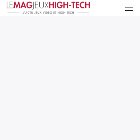
Jeux Vidéo
PC et Hardware
Smartphone et Tablettes
High-Tech
Mangas et Comics
TV, cinéma
Test