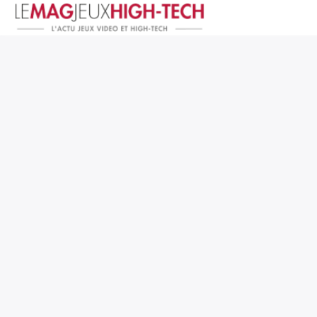
Jeux Vidéo
PC et Hardware
Smartphone et Tablettes
High-Tech
Mangas et Comics
TV, cinéma
Test