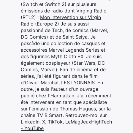
(Switch et Switch 2) sur plusieurs
émissions de radio dont Virging Radio
(RTL2) :
Mon intervention sur Virgin
Radio (Europe 2)
Je suis aussi
passionné de Tech, de comics (Marvel,
DC Comics) et de Saint Seiya. Je
possède une collection de casques et
accessoires Marvel Legends Series et
des figurines Myth Cloth EX. Je suis
également cosplayeur (Star Wars, DC
Comics, Marvel). Fan de cinéma et de
séries, j'ai été figurant dans le film
d'Olivier Marchal, LES LYONNAIS. En
outre, je suis l'auteur d'un ouvrage
publié chez l'Harmattan. J'ai récemment
Rechercher
été intervenant en tant que spécialiste
:
sur l'émission de Thomas Hugues, sur la
chaîne TV B Smart. Retrouvez-moi sur
LinkedIn
,
X
,
TikTok
,
LeMagJeuxHighTech
- YouTube