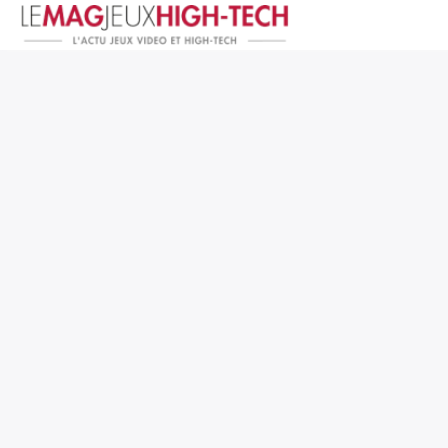
Jeux Vidéo
PC et Hardware
Smartphone et Tablettes
High-Tech
Mangas et Comics
TV, cinéma
Test