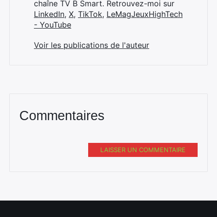
:
chaîne TV B Smart. Retrouvez-moi sur
LinkedIn
,
X
,
TikTok
,
LeMagJeuxHighTech
- YouTube
Voir les publications de l'auteur
Commentaires
LAISSER UN COMMENTAIRE