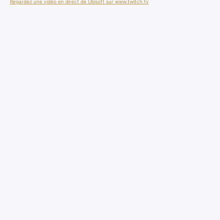
Regardez une vidéo en direct de Ubisoft sur www.twitch.tv