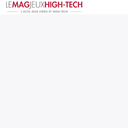
Jeux Vidéo
PC et Hardware
Smartphone et Tablettes
High-Tech
Mangas et Comics
TV, cinéma
Test