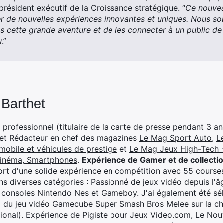
président exécutif de la Croissance stratégique. “
Ce nouvea
r de nouvelles expériences innovantes et uniques. Nous s
cette grande aventure et de les connecter à un public de
u
.”
 Barthet
professionnel (titulaire de la carte de presse pendant 3 ans
 et Rédacteur en chef des magazines
Le Mag Sport Auto
,
L
mobile et véhicules de prestige
et
Le Mag Jeux High-Tech -
cinéma, Smartphones
.
Expérience de Gamer et de collecti
rt d'une solide expérience en compétition avec 55 courses
s diverses catégories : Passionné de jeux vidéo depuis l'âge
 consoles Nintendo Nes et Gameboy. J'ai également été séle
i du jeu vidéo Gamecube Super Smash Bros Melee sur la 
ional). Expérience de Pigiste pour Jeux Video.com, Le Nouv