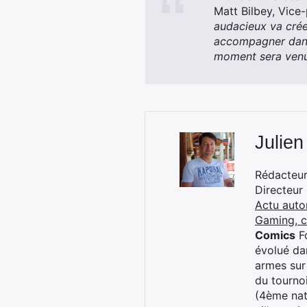
Matt Bilbey, Vice-
audacieux va crée
accompagner dans 
moment sera ven
Julien
Rédacteur 
Directeur
Actu auto
Gaming, 
Comics
Fo
évolué dan
armes sur
du tourno
(4ème nat