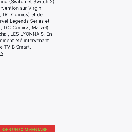
oxing (Switch et Switch 2)
rvention sur Virgin
l, DC Comics) et de
rvel Legends Series et
s, DC Comics, Marvel).
archal, LES LYONNAIS. En
cemment été intervenant
ne TV B Smart.
be
AISSER UN COMMENTAIRE