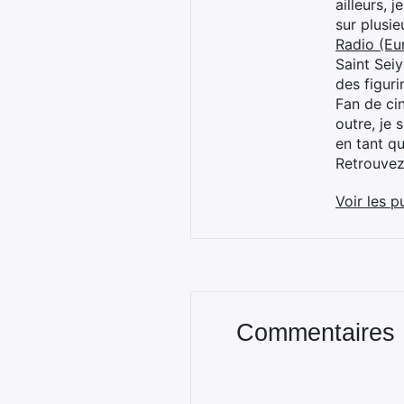
ailleurs, 
sur plusi
Radio (Eu
Saint Sei
des figur
Fan de cin
outre, je 
en tant q
Retrouve
Voir les p
Commentaires