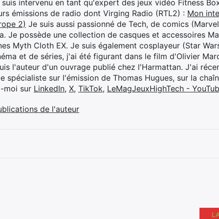
je suis intervenu en tant qu'expert des jeux vidéo Fitness B
eurs émissions de radio dont Virging Radio (RTL2) :
Mon inte
rope 2)
Je suis aussi passionné de Tech, de comics (Marve
ya. Je possède une collection de casques et accessoires Ma
ines Myth Cloth EX. Je suis également cosplayeur (Star War
éma et de séries, j'ai été figurant dans le film d'Olivier M
suis l'auteur d'un ouvrage publié chez l'Harmattan. J'ai ré
ue spécialiste sur l'émission de Thomas Hugues, sur la chaî
z-moi sur
LinkedIn
,
X
,
TikTok
,
LeMagJeuxHighTech - YouTu
ublications de l'auteur
L