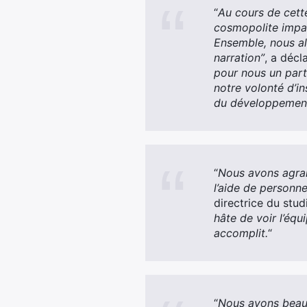
“
Au cours de cette
cosmopolite impat
Ensemble, nous all
narration”
, a décl
pour nous un par
notre volonté d’in
du développement
“
Nous avons agran
l’aide de personne
directrice du st
hâte de voir l’équ
accomplit.
“
“
Nous avons beauc