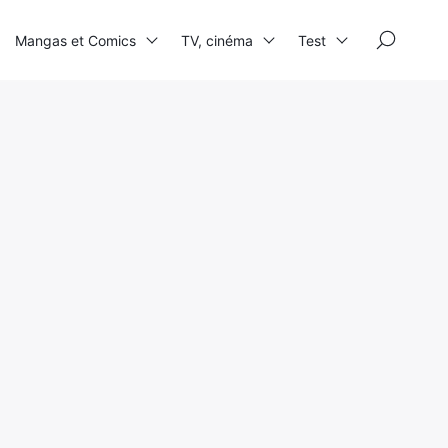
×
Mangas et Comics
TV, cinéma
Test