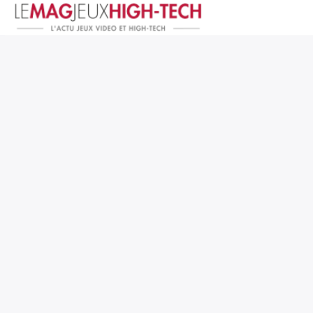
Jeux Vidéo
PC et Hardware
Smartphone et Tablettes
High-Tech
Mangas et Comics
TV, cinéma
Test