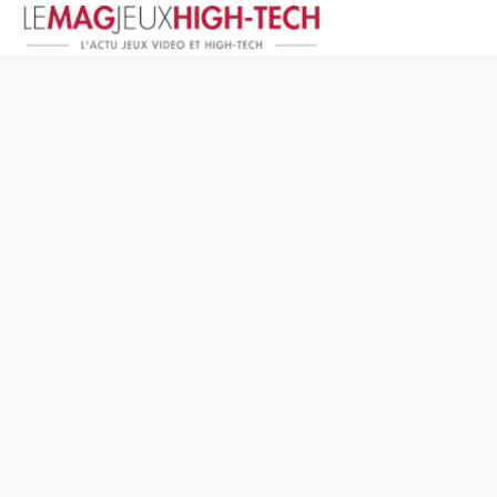
Jeux Vidéo
PC et Hardware
Smartphone et Tablettes
High-Tech
Mangas et Comics
TV, cinéma
Test