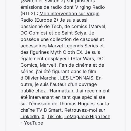
(Switch et Switch 2) sur plusieurs
émissions de radio dont Virging Radio
(RTL2) :
Mon intervention sur Virgin
Radio (Europe 2)
Je suis aussi
passionné de Tech, de comics (Marvel,
DC Comics) et de Saint Seiya. Je
possède une collection de casques et
accessoires Marvel Legends Series et
des figurines Myth Cloth EX. Je suis
également cosplayeur (Star Wars, DC
Comics, Marvel). Fan de cinéma et de
séries, j'ai été figurant dans le film
d'Olivier Marchal, LES LYONNAIS. En
outre, je suis l'auteur d'un ouvrage
publié chez l'Harmattan. J'ai récemment
été intervenant en tant que spécialiste
sur l'émission de Thomas Hugues, sur la
chaîne TV B Smart. Retrouvez-moi sur
LinkedIn
,
X
,
TikTok
,
LeMagJeuxHighTech
- YouTube