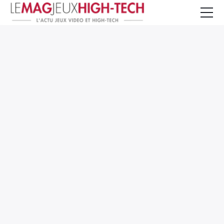
Jeux Vidéo
PC et Hardware
Smartphone et Tablettes
High-Tech
Mangas et Comics
TV, cinéma
Test