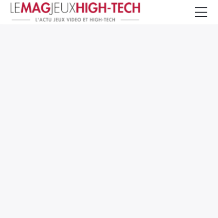
Jeux Vidéo
PC et Hardware
Smartphone et Tablettes
High-Tech
Mangas et Comics
TV, cinéma
Test