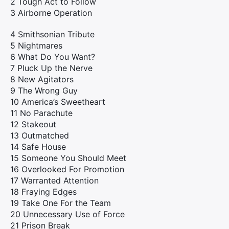
2 Tough Act to Follow
3 Airborne Operation
4 Smithsonian Tribute
5 Nightmares
6 What Do You Want?
7 Pluck Up the Nerve
8 New Agitators
9 The Wrong Guy
10 America’s Sweetheart
11 No Parachute
12 Stakeout
13 Outmatched
14 Safe House
15 Someone You Should Meet
16 Overlooked For Promotion
17 Warranted Attention
18 Fraying Edges
19 Take One For the Team
20 Unnecessary Use of Force
21 Prison Break