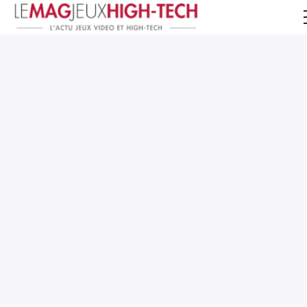
Jeux Vidéo
PC et Hardware
Smartphone et Tablettes
High-Tech
Mangas et Comics
TV, cinéma
Test