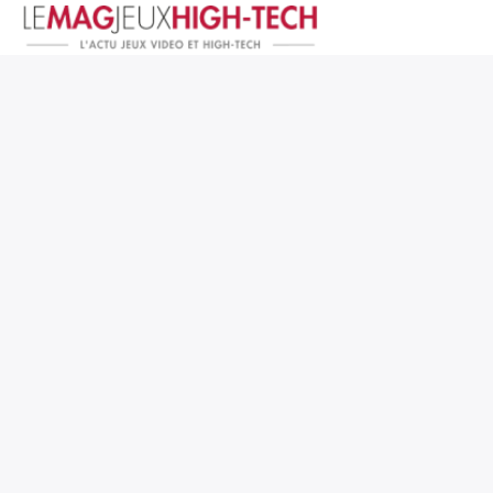
Jeux Vidéo
PC et Hardware
Smartphone et Tablettes
High-Tech
Mangas et Comics
TV, cinéma
Test