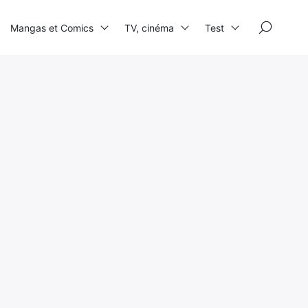
×
Mangas et Comics
TV, cinéma
Test