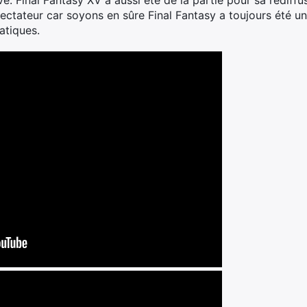
ve: Final Fantasy XV a aussi été de la partie pour sa rediff
pectateur car soyons en sûre Final Fantasy a toujours été u
atiques.