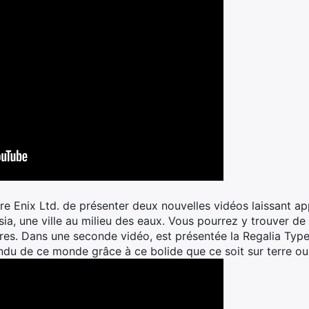
re Enix Ltd. de présenter deux nouvelles vidéos laissant app
ssia, une ville au milieu des eaux. Vous pourrez y trouver 
res. Dans une seconde vidéo, est présentée la Regalia Typ
ndu de ce monde grâce à ce bolide que ce soit sur terre ou 