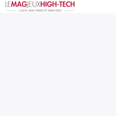
Jeux Vidéo
PC et Hardware
Smartphone et Tablettes
High-Tech
Mangas et Comics
TV, cinéma
Test