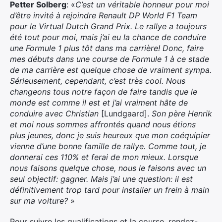
Petter Solberg
: «
C’est un véritable honneur pour moi
d’être invité à rejoindre Renault DP World F1 Team
pour le Virtual Dutch Grand Prix. Le rallye a toujours
été tout pour moi, mais j’ai eu la chance de conduire
une Formule 1 plus tôt dans ma carrière! Donc, faire
mes débuts dans une course de Formule 1 à ce stade
de ma carrière est quelque chose de vraiment sympa.
Sérieusement, cependant, c’est très cool. Nous
changeons tous notre façon de faire tandis que le
monde est comme il est et j’ai vraiment hâte de
conduire avec Christian
[Lundgaard].
Son père Henrik
et moi nous sommes affrontés quand nous étions
plus jeunes, donc je suis heureux que mon coéquipier
vienne d’une bonne famille de rallye. Comme tout, je
donnerai ces 110% et ferai de mon mieux. Lorsque
nous faisons quelque chose, nous le faisons avec un
seul objectif: gagner. Mais j’ai une question: il est
définitivement trop tard pour installer un frein à main
sur ma voiture?
»
Pour suivre les qualifications et la course, rendez-