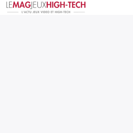
Jeux Vidéo
PC et Hardware
Smartphone et Tablettes
High-Tech
Mangas et Comics
TV, cinéma
Test