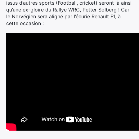
issus d’autres sports (Football, cricket) seront là ainsi
qu’une ex-gloire du Rallye WRC, Petter Solberg ! Car
le Norvégien sera aligné par l’écurie Renault F1, à
cette occasion :