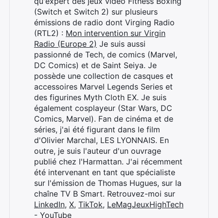
qu'expert des jeux vidéo Fitness Boxing
Rechercher
(Switch et Switch 2) sur plusieurs
:
émissions de radio dont Virging Radio
(RTL2) :
Mon intervention sur Virgin
Radio (Europe 2)
Je suis aussi
passionné de Tech, de comics (Marvel,
DC Comics) et de Saint Seiya. Je
possède une collection de casques et
accessoires Marvel Legends Series et
des figurines Myth Cloth EX. Je suis
également cosplayeur (Star Wars, DC
Comics, Marvel). Fan de cinéma et de
séries, j'ai été figurant dans le film
d'Olivier Marchal, LES LYONNAIS. En
outre, je suis l'auteur d'un ouvrage
publié chez l'Harmattan. J'ai récemment
été intervenant en tant que spécialiste
sur l'émission de Thomas Hugues, sur la
chaîne TV B Smart. Retrouvez-moi sur
LinkedIn
,
X
,
TikTok
,
LeMagJeuxHighTech
- YouTube