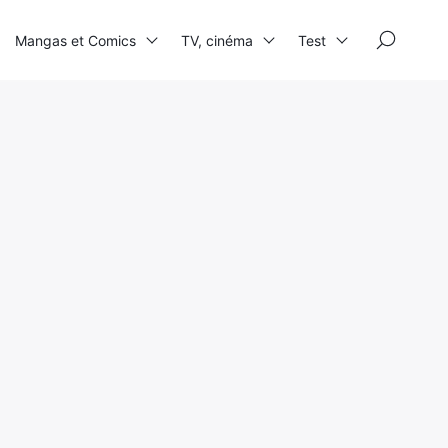
×
Mangas et Comics
TV, cinéma
Test