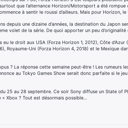
s surtout que l’alternance Horizon/Motorsport a été rompue
commence à sentir le roussi d’ailleurs. Mais pour Horizon, le
s depuis une dizaine d’années, la destination du Japon sera
e volet de la série. De quoi apporter un peu d’originalité c
eu le droit aux USA (Forza Horizon 1, 2012), Côte d’Azur (
16), Royaume-Uni (Forza Horizon 4, 2018) et le Mexique d
e opus ? La réponse cette semaine peut-être ! Les rumeurs l
nnonce au Tokyo Games Show serait donc parfaite si le jeu 
 du 25 au 28 septembre. Ce soir Sony diffuse un State of Pl
e » Xbox ? Tout est désormais possible…