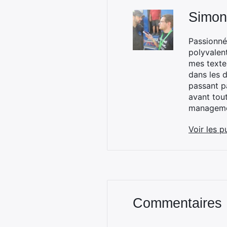
Simon
Passionné
polyvalen
mes textes
dans les d
passant p
avant tou
managemen
Voir les p
Commentaires