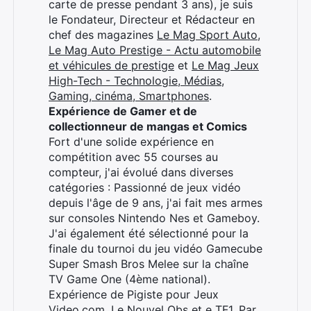
carte de presse pendant 3 ans), je suis
le Fondateur, Directeur et Rédacteur en
chef des magazines
Le Mag Sport Auto
,
Le Mag Auto Prestige - Actu automobile
et véhicules de prestige
et
Le Mag Jeux
High-Tech - Technologie, Médias,
Gaming, cinéma, Smartphones
.
Expérience de Gamer et de
collectionneur de mangas et Comics
Fort d'une solide expérience en
compétition avec 55 courses au
compteur, j'ai évolué dans diverses
catégories : Passionné de jeux vidéo
depuis l'âge de 9 ans, j'ai fait mes armes
sur consoles Nintendo Nes et Gameboy.
J'ai également été sélectionné pour la
finale du tournoi du jeu vidéo Gamecube
Super Smash Bros Melee sur la chaîne
TV Game One (4ème national).
Expérience de Pigiste pour Jeux
Video.com, Le Nouvel Obs et e TF1. Par