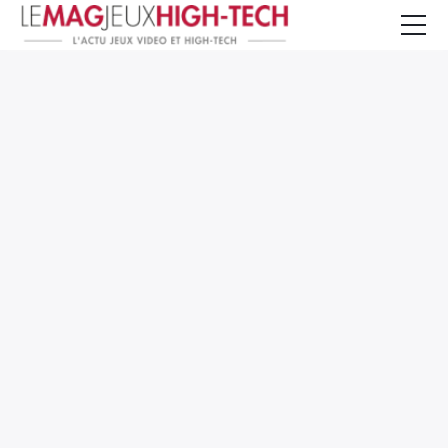
Jeux Vidéo
PC et Hardware
Smartphone et Tablettes
High-Tech
Mangas et Comics
TV, cinéma
Test