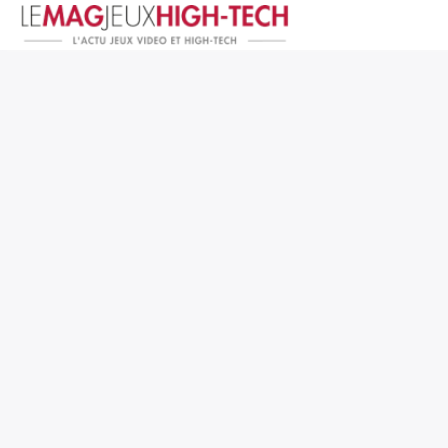
Jeux Vidéo
PC et Hardware
Smartphone et Tablettes
High-Tech
Mangas et Comics
TV, cinéma
Test