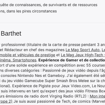
quête de connaissances, de survivants et de ressources
ons, dans les pires circonstances
 Barthet
professionnel (titulaire de la carte de presse pendant 3 ans
 et Rédacteur en chef des magazines
Le Mag Sport Auto
,
L
mobile et véhicules de prestige
et
Le Mag Jeux High-Tech -
cinéma, Smartphones
.
Expérience de Gamer et de collecti
rt d'une solide expérience en compétition avec 55 courses
s diverses catégories : Passionné de jeux vidéo depuis l'âge
 consoles Nintendo Nes et Gameboy. J'ai également été séle
i du jeu vidéo Gamecube Super Smash Bros Melee sur la 
ional). Expérience de Pigiste pour Jeux Video.com, Le Nouv
je suis intervenu en tant qu'expert des jeux vidéo Fitness B
eurs émissions de radio dont Virging Radio (RTL2) :
Mon inte
rope 2)
Je suis aussi passionné de Tech, de comics (Marve