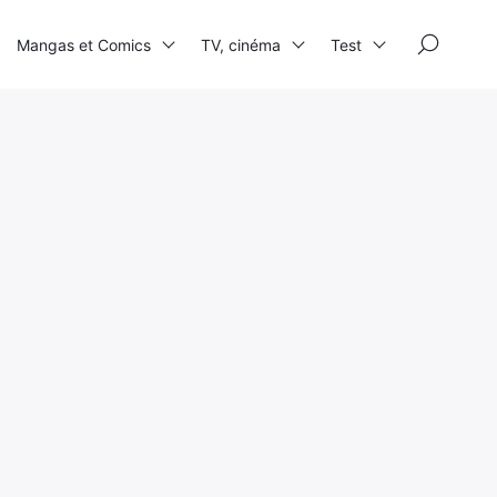
×
Mangas et Comics
TV, cinéma
Test