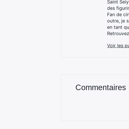
Saint Sei
des figur
Fan de cin
outre, je 
en tant q
Retrouve
Voir les p
Commentaires