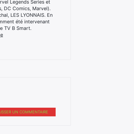
rvel Legends Series et
s, DC Comics, Marvel).
archal, LES LYONNAIS. En
cemment été intervenant
ne TV B Smart.
be
AISSER UN COMMENTAIRE