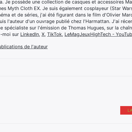
ya. Je possède une collection de casques et accessoires Ma
ines Myth Cloth EX. Je suis également cosplayeur (Star War
éma et de séries, j'ai été figurant dans le film d'Olivier M
suis l'auteur d'un ouvrage publié chez l'Harmattan. J'ai ré
ue spécialiste sur l'émission de Thomas Hugues, sur la chaî
z-moi sur
LinkedIn
,
X
,
TikTok
,
LeMagJeuxHighTech - YouTu
ublications de l'auteur
L