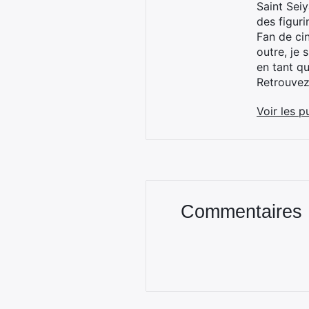
Saint Sei
des figur
Fan de cin
outre, je 
en tant q
Retrouve
Voir les p
Commentaires