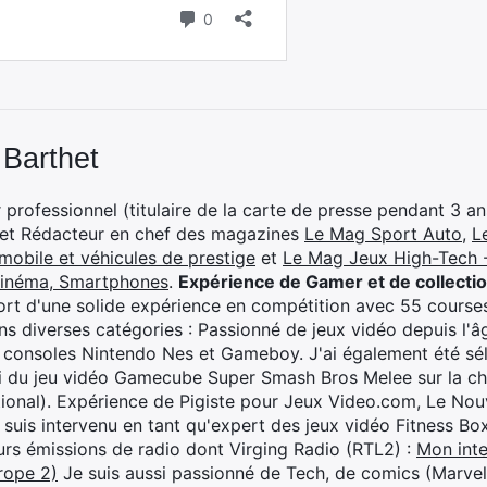
 Barthet
professionnel (titulaire de la carte de presse pendant 3 ans
 et Rédacteur en chef des magazines
Le Mag Sport Auto
,
L
mobile et véhicules de prestige
et
Le Mag Jeux High-Tech -
cinéma, Smartphones
.
Expérience de Gamer et de collecti
rt d'une solide expérience en compétition avec 55 courses
s diverses catégories : Passionné de jeux vidéo depuis l'âge
 consoles Nintendo Nes et Gameboy. J'ai également été séle
i du jeu vidéo Gamecube Super Smash Bros Melee sur la 
ional). Expérience de Pigiste pour Jeux Video.com, Le Nouv
je suis intervenu en tant qu'expert des jeux vidéo Fitness B
eurs émissions de radio dont Virging Radio (RTL2) :
Mon inte
rope 2)
Je suis aussi passionné de Tech, de comics (Marve