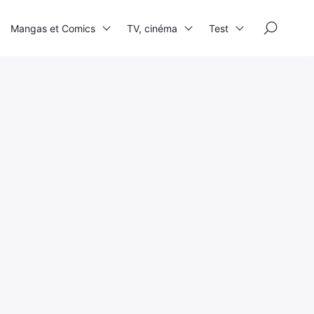
×
Mangas et Comics
TV, cinéma
Test