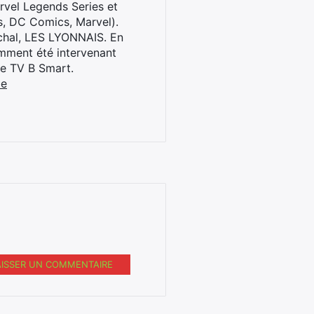
rvel Legends Series et
s, DC Comics, Marvel).
archal, LES LYONNAIS. En
cemment été intervenant
ne TV B Smart.
be
AISSER UN COMMENTAIRE