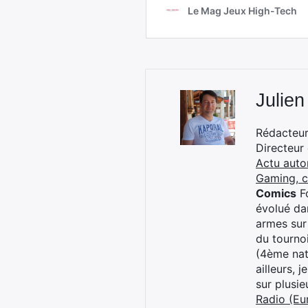
Julien
Rédacteur 
Directeur
Actu auto
Gaming, 
Comics
Fo
évolué dan
armes sur
du tourno
(4ème nat
ailleurs, 
sur plusi
Radio (Eu