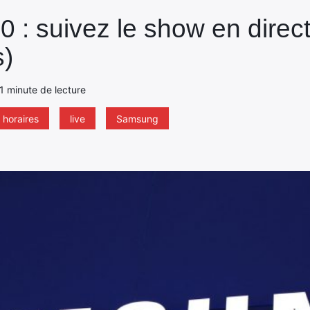
 : suivez le show en direct
s)
 1 minute de lecture
horaires
live
Samsung