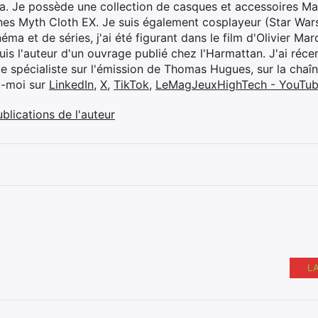
ya. Je possède une collection de casques et accessoires Ma
ines Myth Cloth EX. Je suis également cosplayeur (Star War
éma et de séries, j'ai été figurant dans le film d'Olivier M
suis l'auteur d'un ouvrage publié chez l'Harmattan. J'ai ré
ue spécialiste sur l'émission de Thomas Hugues, sur la chaî
z-moi sur
LinkedIn
,
X
,
TikTok
,
LeMagJeuxHighTech - YouTu
ublications de l'auteur
L