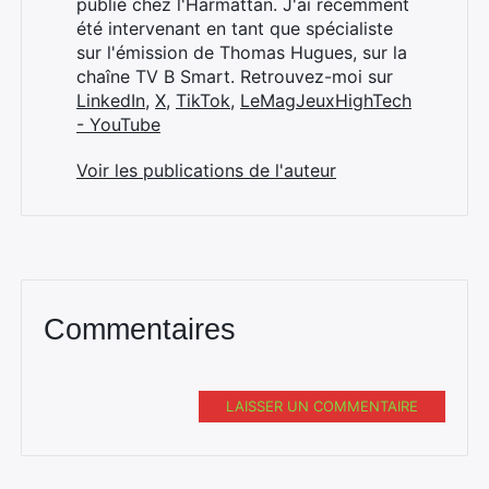
publié chez l'Harmattan. J'ai récemment
été intervenant en tant que spécialiste
sur l'émission de Thomas Hugues, sur la
chaîne TV B Smart. Retrouvez-moi sur
LinkedIn
,
X
,
TikTok
,
LeMagJeuxHighTech
- YouTube
Voir les publications de l'auteur
Commentaires
LAISSER UN COMMENTAIRE