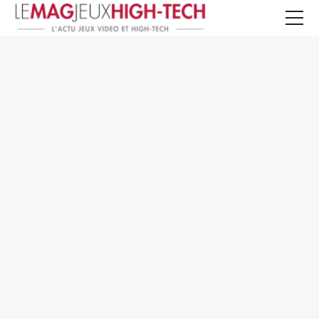
Jeux Vidéo
PC et Hardware
Smartphone et Tablettes
High-Tech
Mangas et Comics
TV, cinéma
Test