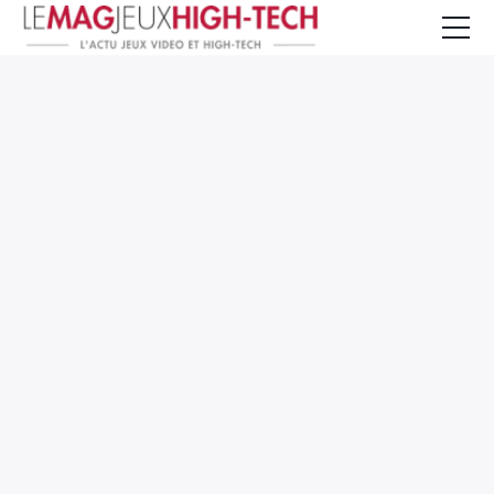
Jeux Vidéo
PC et Hardware
Smartphone et Tablettes
High-Tech
Mangas et Comics
TV, cinéma
Test