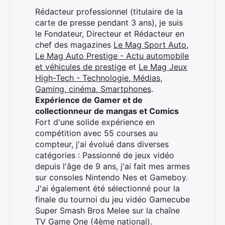
Rédacteur professionnel (titulaire de la
carte de presse pendant 3 ans), je suis
le Fondateur, Directeur et Rédacteur en
chef des magazines
Le Mag Sport Auto
,
Le Mag Auto Prestige - Actu automobile
et véhicules de prestige
et
Le Mag Jeux
High-Tech - Technologie, Médias,
Gaming, cinéma, Smartphones
.
Expérience de Gamer et de
collectionneur de mangas et Comics
Fort d'une solide expérience en
compétition avec 55 courses au
compteur, j'ai évolué dans diverses
catégories : Passionné de jeux vidéo
depuis l'âge de 9 ans, j'ai fait mes armes
sur consoles Nintendo Nes et Gameboy.
J'ai également été sélectionné pour la
finale du tournoi du jeu vidéo Gamecube
Super Smash Bros Melee sur la chaîne
TV Game One (4ème national).