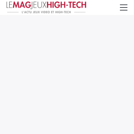
Jeux Vidéo
PC et Hardware
Smartphone et Tablettes
High-Tech
Mangas et Comics
TV, cinéma
Test