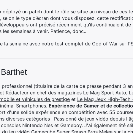
 déployé un patch dont le rôle se situe au niveau de ces te
 selon le type d’écran dont vous disposez, cette rectificat
éveloppeurs ont précisé récemment qu’ils continuaient de t
s les semaines à venir. Patience, donc…
e la semaine avec notre test complet de God of War sur PS
 Barthet
professionnel (titulaire de la carte de presse pendant 3 ans
 et Rédacteur en chef des magazines
Le Mag Sport Auto
,
L
mobile et véhicules de prestige
et
Le Mag Jeux High-Tech -
cinéma, Smartphones
.
Expérience de Gamer et de collecti
rt d'une solide expérience en compétition avec 55 courses
s diverses catégories : Passionné de jeux vidéo depuis l'âge
 consoles Nintendo Nes et Gameboy. J'ai également été séle
i du jeu vidéo Gamecube Super Smash Bros Melee sur la 