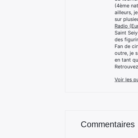
(4ème nat
ailleurs, 
sur plusi
Radio (Eu
Saint Sei
des figur
Fan de cin
outre, je 
en tant q
Retrouve
Voir les p
Commentaires