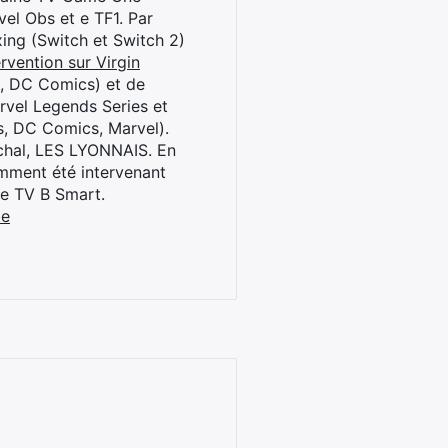
el Obs et e TF1. Par
oxing (Switch et Switch 2)
rvention sur Virgin
l, DC Comics) et de
rvel Legends Series et
s, DC Comics, Marvel).
archal, LES LYONNAIS. En
cemment été intervenant
ne TV B Smart.
be