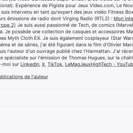
ional). Expérience de Pigiste pour Jeux Video.com, Le Nouv
je suis intervenu en tant qu'expert des jeux vidéo Fitness B
eurs émissions de radio dont Virging Radio (RTL2) :
Mon inte
rope 2)
Je suis aussi passionné de Tech, de comics (Marve
ya. Je possède une collection de casques et accessoires Ma
ines Myth Cloth EX. Je suis également cosplayeur (Star War
éma et de séries, j'ai été figurant dans le film d'Olivier M
suis l'auteur d'un ouvrage publié chez l'Harmattan. J'ai ré
ue spécialiste sur l'émission de Thomas Hugues, sur la chaî
z-moi sur
LinkedIn
,
X
,
TikTok
,
LeMagJeuxHighTech - YouTu
ublications de l'auteur