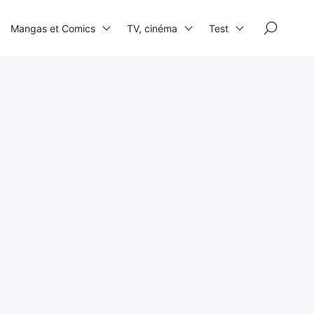
×
Mangas et Comics
TV, cinéma
Test