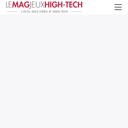
Jeux Vidéo
PC et Hardware
Smartphone et Tablettes
High-Tech
Mangas et Comics
TV, cinéma
Test