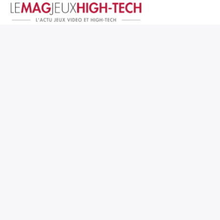
Jeux Vidéo
PC et Hardware
Smartphone et Tablettes
High-Tech
Mangas et Comics
TV, cinéma
Test