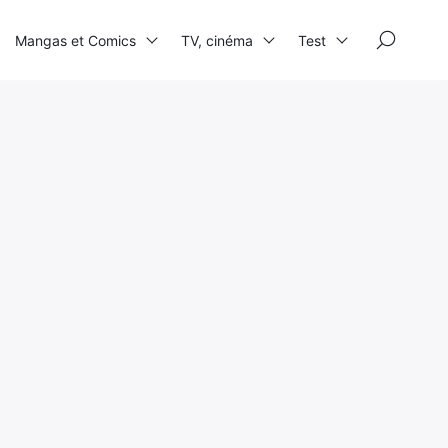
×
Mangas et Comics
TV, cinéma
Test