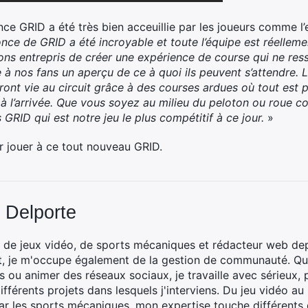
ence GRID a été très bien acceuillie par les joueurs comme l’e
nce de GRID a été incroyable et toute l’équipe est réellem
vons entrepris de créer une expérience de course qui ne res
 nos fans un aperçu de ce à quoi ils peuvent s’attendre. L
eront vie au circuit grâce à des courses ardues où tout est 
 l’arrivée. Que vous soyez au milieu du peloton ou roue cont
 GRID qui est notre jeu le plus compétitif à ce jour.
»
 jouer à ce tout nouveau GRID.
 Delporte
 de jeux vidéo, de sports mécaniques et rédacteur web dep
t, je m'occupe également de la gestion de communauté. Que
 ou animer des réseaux sociaux, je travaille avec sérieux, p
ifférents projets dans lesquels j'interviens. Du jeu vidéo a
ar les sports mécaniques, mon expertise touche différents 