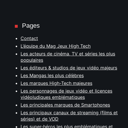
Pages
Contact
L’équipe du Mag Jeux High Tech
Les acteurs de cinéma, TV et séries les plus
populaires
Les éditeurs & studios de jeux vidéo majeurs
Les Mangas les plus célèbres
Les marques High-Tech majeures
Les personnages de jeux vidéo et licences
vidéoludiques emblématiques
Les principales marques de Smartphones
Les principaux canaux de streaming (films et
séries) et de VOD
Les super-héros les plus emblématiques et