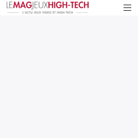
Jeux Vidéo
PC et Hardware
Smartphone et Tablettes
High-Tech
Mangas et Comics
TV, cinéma
Test